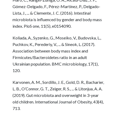
Gómez-Delgado, F., Pérez-Martínez, P., Delgado-
Lista, J., ... & Clemente, J. C. (2016). Intestinal
microbiota is influenced by gender and body mass
index. PloS one, 11(5), e0154090.
Koliada, A., Syzenko, G., Moseiko, V., Budovska, L.,
Puchkov, K., Perederiy, V., ... & Sineok, L. (2017).
Association between body mass index and
Firmicutes/Bacteroidetes ratio in an adult
Ukrainian population. BMC microbiology, 17(1),
120.
Karvonen, A. M., Sordillo, J. E., Gold, D. R., Bacharier,
L. B., O’Connor, G. T., Zeiger, R. S., ... & Litonjua, A. A.
(2019). Gut microbiota and overweight in 3-year
old children. International Journal of Obesity, 43(4),
713.