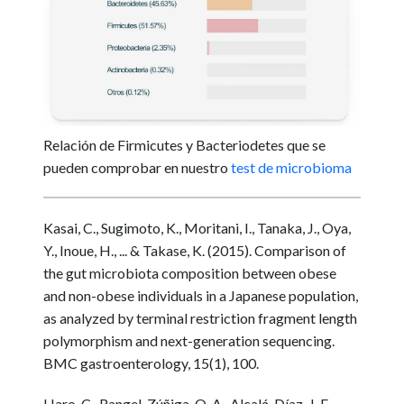
Relación de Firmicutes y Bacteriodetes que se
pueden comprobar en nuestro
test de microbioma
Kasai, C., Sugimoto, K., Moritani, I., Tanaka, J., Oya,
Y., Inoue, H., ... & Takase, K. (2015). Comparison of
the gut microbiota composition between obese
and non-obese individuals in a Japanese population,
as analyzed by terminal restriction fragment length
polymorphism and next-generation sequencing.
BMC gastroenterology, 15(1), 100.
Haro, C., Rangel-Zúñiga, O. A., Alcalá-Díaz, J. F.,