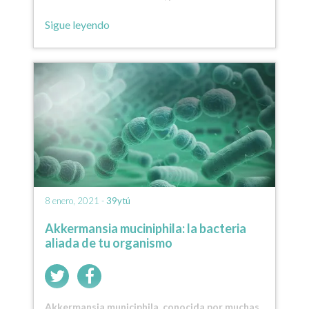
Facultad de…
Sigue leyendo
8 enero, 2021 -
39ytú
Akkermansia muciniphila: la bacteria
aliada de tu organismo
Akkermansia municiphila, conocida por muchas