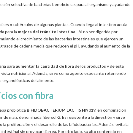
ducción selectiva de bacterias beneficiosas para al organismo y ayudando
raíces o tubérculos de algunas plantas. Cuando llega al intestino actúa
da para la
mejora del tránsito intestinal
. Al no ser digerida por
imulando el crecimiento de las bacterias intestinales que ejercen un
os grasos de cadena media que reducen el pH, ayudando al aumento de la
aria para
aumentar la cantidad de fibra
de los productos y de esta
 vista nutricional. Además, sirve como agente espesante reteniendo
s organolépticas del alimento.
ios con fibra
epa probiótica
BIFIDOBACTERIUM LACTIS HN019
, en combinación
ir de maíz, denominada fibersol-2. Es resistente a la digestión y sirve
a proliferación y el desarrollo de las bifidobacterias. Además, evita la
intestinal sin provocar diarrea. Por otro lado, su alto contenido en