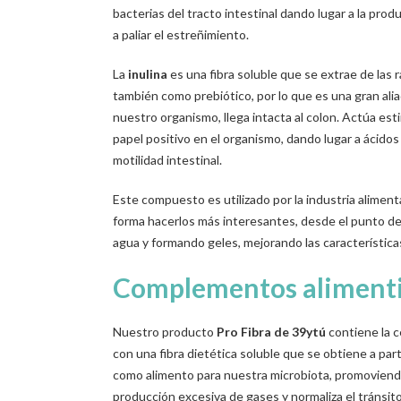
bacterias del tracto intestinal dando lugar a la pro
a paliar el estreñimiento.
La
inulina
es una fibra soluble que se extrae de las 
también como prebiótico, por lo que es una gran alia
nuestro organismo, llega intacta al colon. Actúa est
papel positivo en el organismo, dando lugar a ácid
motilidad intestinal.
Este compuesto es utilizado por la industria aliment
forma hacerlos más interesantes, desde el punto de
agua y formando geles, mejorando las característica
Complementos alimentic
Nuestro producto
Pro Fibra
de 39ytú
contiene la c
con una fibra dietética soluble que se obtiene a part
como alimento para nuestra microbiota, promoviendo l
producción excesiva de gases y normaliza el tránsito 