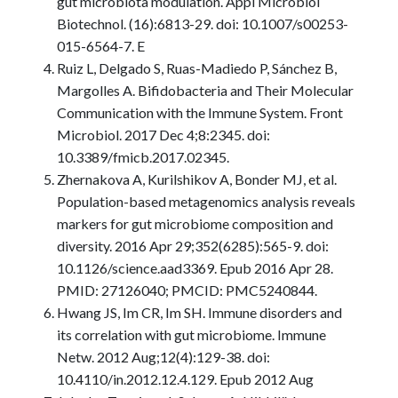
gut microbiota modulation. Appl Microbiol
Biotechnol. (16):6813-29. doi: 10.1007/s00253-
015-6564-7. E
Ruiz L, Delgado S, Ruas-Madiedo P, Sánchez B,
Margolles A. Bifidobacteria and Their Molecular
Communication with the Immune System. Front
Microbiol. 2017 Dec 4;8:2345. doi:
10.3389/fmicb.2017.02345.
Zhernakova A, Kurilshikov A, Bonder MJ, et al.
Population-based metagenomics analysis reveals
markers for gut microbiome composition and
diversity. 2016 Apr 29;352(6285):565-9. doi:
10.1126/science.aad3369. Epub 2016 Apr 28.
PMID: 27126040; PMCID: PMC5240844.
Hwang JS, Im CR, Im SH. Immune disorders and
its correlation with gut microbiome. Immune
Netw. 2012 Aug;12(4):129-38. doi:
10.4110/in.2012.12.4.129. Epub 2012 Aug