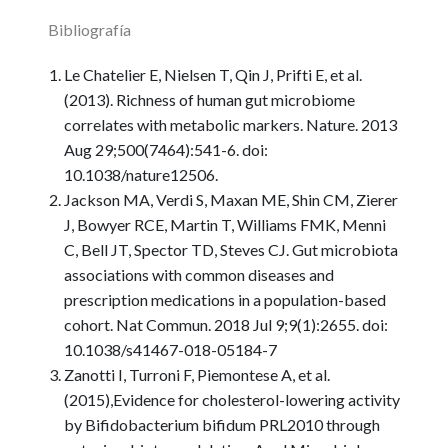
Bibliografía
Le Chatelier E, Nielsen T, Qin J, Prifti E, et al.
(2013). Richness of human gut microbiome
correlates with metabolic markers. Nature. 2013
Aug 29;500(7464):541-6. doi:
10.1038/nature12506.
Jackson MA, Verdi S, Maxan ME, Shin CM, Zierer
J, Bowyer RCE, Martin T, Williams FMK, Menni
C, Bell JT, Spector TD, Steves CJ. Gut microbiota
associations with common diseases and
prescription medications in a population-based
cohort. Nat Commun. 2018 Jul 9;9(1):2655. doi:
10.1038/s41467-018-05184-7
Zanotti I, Turroni F, Piemontese A, et al.
(2015),Evidence for cholesterol-lowering activity
by Bifidobacterium bifidum PRL2010 through