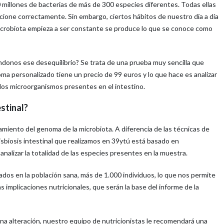
illones de bacterias de más de 300 especies diferentes. Todas ellas
ione correctamente. Sin embargo, ciertos hábitos de nuestro día a día
microbiota empieza a ser constante se produce lo que se conoce como
onos ese desequilibrio? Se trata de una prueba muy sencilla que
oma personalizado tiene un precio de 99 euros y lo que hace es analizar
los microorganismos presentes en el intestino.
estinal?
amiento del genoma de la microbiota. A diferencia de las técnicas de
disbiosis intestinal que realizamos en 39ytú está basado en
nalizar la totalidad de las especies presentes en la muestra.
ados en la población sana, más de 1.000 individuos, lo que nos permite
 implicaciones nutricionales, que serán la base del informe de la
guna alteración, nuestro equipo de nutricionistas le recomendará una