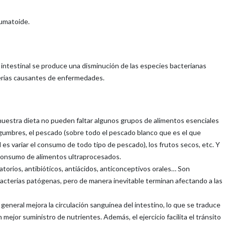
umatoide.
 intestinal se produce una disminución de las especies bacterianas
terias causantes de enfermedades.
nuestra dieta no pueden faltar algunos grupos de alimentos esenciales
 legumbres, el pescado (sobre todo el pescado blanco que es el que
s variar el consumo de todo tipo de pescado), los frutos secos, etc. Y
l consumo de alimentos ultraprocesados.
torios, antibióticos, antiácidos, anticonceptivos orales… Son
cterias patógenas, pero de manera inevitable terminan afectando a las
en general mejora la circulación sanguínea del intestino, lo que se traduce
 mejor suministro de nutrientes. Además, el ejercicio facilita el tránsito