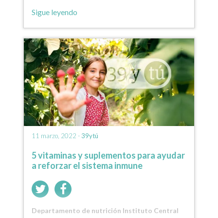
ashwagandha, también conocida como
Sigue leyendo
withania…
11 marzo, 2022 -
39ytú
5 vitaminas y suplementos para ayudar
a reforzar el sistema inmune
Departamento de nutrición Instituto Central