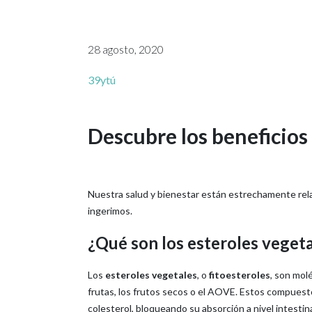
28 agosto, 2020
39ytú
Descubre los beneficios 
Nuestra salud y bienestar están estrechamente rela
ingerimos.
¿Qué son los esteroles veget
Los
esteroles vegetales
, o
fitoesteroles
, son mol
frutas, los frutos secos o el AOVE. Estos compuest
colesterol, bloqueando su absorción a nivel intestina