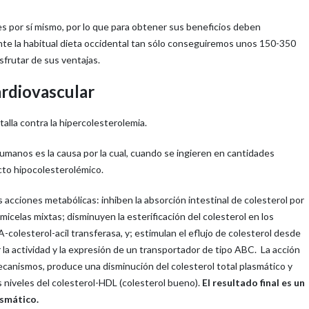
es por sí mismo, por lo que para obtener sus beneficios deben
nte la habitual dieta occidental tan sólo conseguiremos unos 150-350
isfrutar de sus ventajas.
ardiovascular
alla contra la hipercolesterolemia.
humanos es la causa por la cual, cuando se ingieren en cantidades
ecto hipocolesterolémico.
s acciones metabólicas: inhiben la absorción intestinal de colesterol por
micelas mixtas; disminuyen la esterificación del colesterol en los
oA-colesterol-acil transferasa, y; estimulan el eflujo de colesterol desde
r la actividad y la expresión de un transportador de tipo ABC. La acción
ecanismos, produce una disminución del colesterol total plasmático y
os niveles del colesterol-HDL (colesterol bueno).
El resultado final es un
asmático.