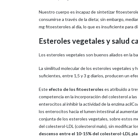
Nuestro cuerpo es incapaz de sintetizar fitoesterol
consumirse a través de la dieta; sin embargo, media
mg fitoesteroles al día, lo que es insuficiente para d
Esteroles vegetales y salud c
Los esteroles vegetales son buenos aliados en la bat
La similitud molecular de los esteroles vegetales y 
suficientes, entre 1,5 y 3 g diarios, producen un ef
Este
efecto de los fitoesteroles
es atribuido a tre
competencia en la incorporación del colesterol a las 
enterocitos al inhibir la actividad de la enzima acilC
los enterocitos hacia el lumen intestinal al aumenta
conjunta de los esteroles vegetales, sobre estos m
del colesterol-LDL (colesterol malo), sin modificar l
descenso entre el 10-15% del colesterol-LDL pl