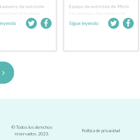
tamento de nutrición
Equipo de nutrición de 39ytú
uto Central Lechera
Las enzimas digestivas, son
iana de…
proteínas…
 leyendo
Sigue leyendo
t
© Todos los derechos
Política de privacidad
reservados. 2023.