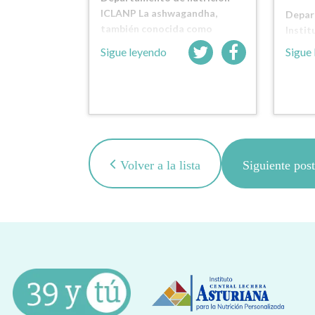
ICLANP La ashwagandha,
Depar
también conocida como
Instit
withania…
Astur
Sigue leyendo
Sigue
Volver a la lista
Siguiente pos