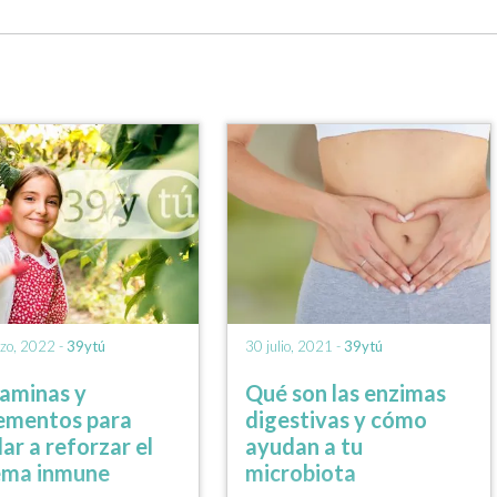
zo, 2022 -
39ytú
30 julio, 2021 -
39ytú
taminas y
Qué son las enzimas
ementos para
digestivas y cómo
ar a reforzar el
ayudan a tu
ema inmune
microbiota