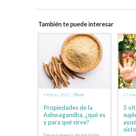
También te puede interesar
4 febrero, 2022 -
39ytú
11 mar
Propiedades de la
5 vi
Ashwagandha, ¿qué es
supl
y para qué sirve?
ayud
sist
Departamento de nutrición