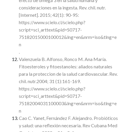
efecto de omega 3 en la salud humana y
consideraciones en la ingesta. Rev. chil. nutr.
[Internet]. 2015; 42(1): 90-95:
https://www.scielo.cl/scielo.php?
script=sci_arttext&pid=S0717-
75182015000100012&lng=en&nrm=iso&tlng=e
n
.
Valenzuela B. Alfonso, Ronco M. Ana María.
Fitoesteroles y fitoestanoles: aliados naturales
para la proteccion de la salud cardiovascular. Rev.
chil. nutr.2004; 31 (1):161-169.
https://www.scielo.cl/scielo.php?
script=sci_arttext&pid=S0717-
75182004031100003&lng=en&nrm=iso&tlng=e
n
Cao C. Yanet, Fernández F. Alejandro. Probióticos
y salud: una reflexión necesaria. Rev Cubana Med