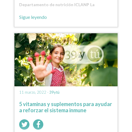
Departamento de nutrición ICLANP La
ashwagandha, también conocida como
Sigue leyendo
withania…
11 marzo, 2022 -
39ytú
5 vitaminas y suplementos para ayudar
a reforzar el sistema inmune