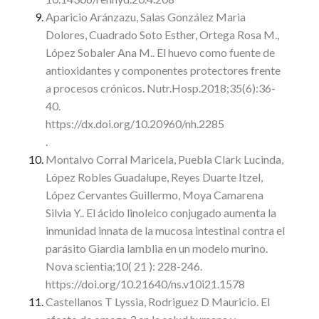
Aparicio Aránzazu, Salas González Maria
Dolores, Cuadrado Soto Esther, Ortega Rosa M.,
López Sobaler Ana M.. El huevo como fuente de
antioxidantes y componentes protectores frente
a procesos crónicos. Nutr.Hosp.2018;35(6):36-
40.
https://dx.doi.org/10.20960/nh.2285
.
Montalvo Corral Maricela, Puebla Clark Lucinda,
López Robles Guadalupe, Reyes Duarte Itzel,
López Cervantes Guillermo, Moya Camarena
Silvia Y.. El ácido linoleico conjugado aumenta la
inmunidad innata de la mucosa intestinal contra el
parásito Giardia lamblia en un modelo murino.
Nova scientia;10( 21 ): 228-246.
https://doi.org/10.21640/ns.v10i21.1578
Castellanos T Lyssia, Rodriguez D Mauricio. El