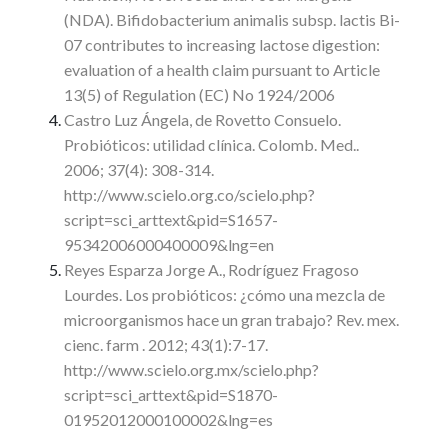
(NDA). Bifidobacterium animalis subsp. lactis Bi-
07 contributes to increasing lactose digestion:
evaluation of a health claim pursuant to Article
13(5) of Regulation (EC) No 1924/2006
Castro Luz Ángela, de Rovetto Consuelo.
Probióticos: utilidad clínica. Colomb. Med..
2006; 37(4): 308-314.
http://www.scielo.org.co/scielo.php?
script=sci_arttext&pid=S1657-
95342006000400009&lng=en
Reyes Esparza Jorge A., Rodríguez Fragoso
Lourdes. Los probióticos: ¿cómo una mezcla de
microorganismos hace un gran trabajo? Rev. mex.
cienc. farm . 2012; 43(1):7-17.
http://www.scielo.org.mx/scielo.php?
script=sci_arttext&pid=S1870-
01952012000100002&lng=es
.