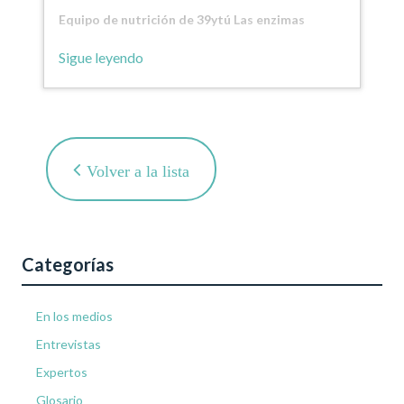
Equipo de nutrición de 39ytú Las enzimas
digestivas, son proteínas…
Sigue leyendo
Volver a la lista
Categorías
En los medios
Entrevistas
Expertos
Glosario