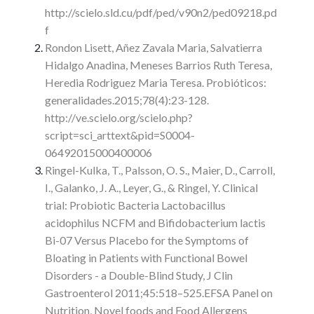
http://scielo.sld.cu/pdf/ped/v90n2/ped09218.pd
f
Rondon Lisett, Añez Zavala Maria, Salvatierra
Hidalgo Anadina, Meneses Barrios Ruth Teresa,
Heredia Rodriguez Maria Teresa. Probióticos:
generalidades.2015;78(4):23-128.
http://ve.scielo.org/scielo.php?
script=sci_arttext&pid=S0004-
06492015000400006
Ringel-Kulka, T., Palsson, O. S., Maier, D., Carroll,
I., Galanko, J. A., Leyer, G., & Ringel, Y. Clinical
trial: Probiotic Bacteria Lactobacillus
acidophilus NCFM and Bifidobacterium lactis
Bi-07 Versus Placebo for the Symptoms of
Bloating in Patients with Functional Bowel
Disorders - a Double-Blind Study, J Clin
Gastroenterol 2011;45:518–525.EFSA Panel on
Nutrition, Novel foods and Food Allergens