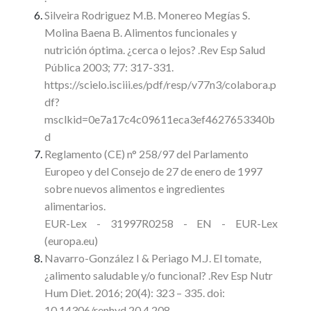
Silveira Rodriguez M.B. Monereo Megías S.
Molina Baena B. Alimentos funcionales y
nutrición óptima. ¿cerca o lejos? .Rev Esp Salud
Pública 2003; 77: 317-331.
https://scielo.isciii.es/pdf/resp/v77n3/colabora.p
df?
msclkid=0e7a17c4c09611eca3ef4627653340b
d
Reglamento (CE) n° 258/97 del Parlamento
Europeo y del Consejo de 27 de enero de 1997
sobre nuevos alimentos e ingredientes
alimentarios.
EUR-Lex - 31997R0258 - EN - EUR-Lex
(europa.eu)
Navarro-González I & Periago M.J. El tomate,
¿alimento saludable y/o funcional? .Rev Esp Nutr
Hum Diet. 2016; 20(4): 323 – 335. doi:
10.14306/renhyd.20.4.208