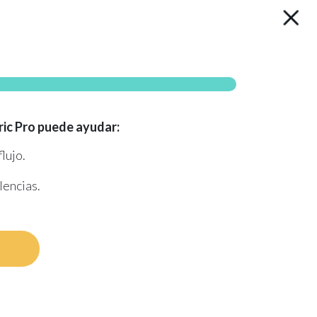
ric Pro puede ayudar:
lujo​.
encias​.